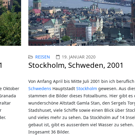
REISEN
19. JANUAR 2020
1
Stockholm, Schweden, 2001
Von Anfang April bis Mitte Juli 2001 bin ich beruflich
e Oktober
Schwedens
Hauptstadt
Stockholm
gewesen. Aus dies
 Granada
stammen die Bilder dieses Fotoalbums. Hier gibt es 
raltar
wunderschöne Altstadt Gamla Stan, den Sergels Tor
r
Stadshuset, viele Schiffe sowie einen Blick über Sto
er.
und vieles mehr zu sehen. Da Stockholm auf 14 Inse
gebaut ist, gibt es ausserdem viel Wasser zu sehen.
Insgesamt 36 Bilder.