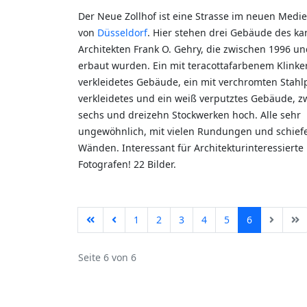
Der Neue Zollhof ist eine Strasse im neuen Med
von
Düsseldorf
. Hier stehen drei Gebäude des k
Architekten Frank O. Gehry, die zwischen 1996 u
erbaut wurden. Ein mit teracottafarbenem Klinke
verkleidetes Gebäude, ein mit verchromten Stahl
verkleidetes und ein weiß verputztes Gebäude, z
sechs und dreizehn Stockwerken hoch. Alle sehr
ungewöhnlich, mit vielen Rundungen und schief
Wänden. Interessant für Architekturinteressierte
Fotografen! 22 Bilder.
1
2
3
4
5
6
Seite 6 von 6