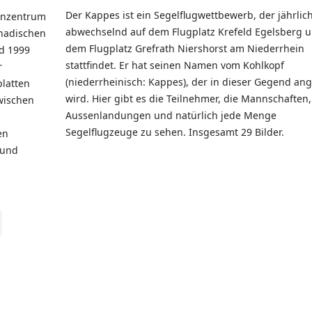
Der Kappes ist ein Segelflugwettbewerb, der jährlic
ienzentrum
abwechselnd auf dem Flugplatz Krefeld Egelsberg u
anadischen
dem Flugplatz Grefrath Niershorst am Niederrhein
nd 1999
stattfindet. Er hat seinen Namen vom Kohlkopf
r
(niederrheinisch: Kappes), der in dieser Gegend an
platten
wird. Hier gibt es die Teilnehmer, die Mannschaften,
wischen
Aussenlandungen und natürlich jede Menge
Segelflugzeuge zu sehen. Insgesamt 29 Bilder.
en
 und