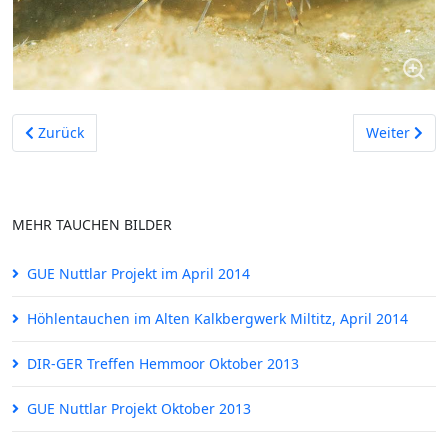
Vorheriger Beitrag: Tauchen im See im Berg, Messinghausen 
Nächster Be
Zurück
Weiter
MEHR TAUCHEN BILDER
GUE Nuttlar Projekt im April 2014
Höhlentauchen im Alten Kalkbergwerk Miltitz, April 2014
DIR-GER Treffen Hemmoor Oktober 2013
GUE Nuttlar Projekt Oktober 2013