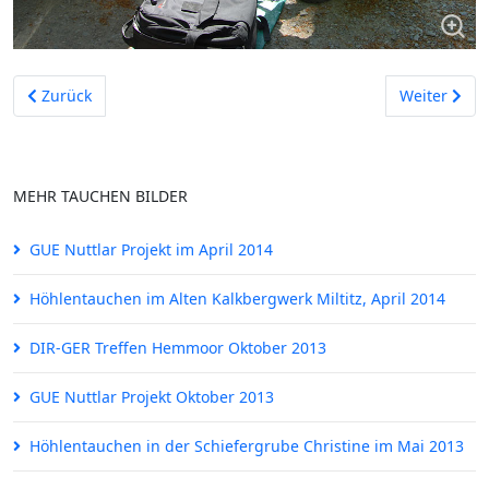
Vorheriger Beitrag: GUE Cave 1 Höhlentauchausbildung in Südf
Nächster Be
Zurück
Weiter
MEHR TAUCHEN BILDER
GUE Nuttlar Projekt im April 2014
Höhlentauchen im Alten Kalkbergwerk Miltitz, April 2014
DIR-GER Treffen Hemmoor Oktober 2013
GUE Nuttlar Projekt Oktober 2013
Höhlentauchen in der Schiefergrube Christine im Mai 2013