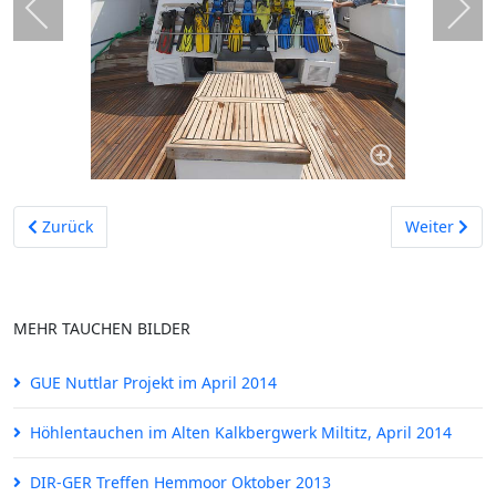
Vorheriger Beitrag: Tauchen im Kreidesee Hemmoor im Oktobe
Nächster Be
Zurück
Weiter
MEHR TAUCHEN BILDER
GUE Nuttlar Projekt im April 2014
Höhlentauchen im Alten Kalkbergwerk Miltitz, April 2014
DIR-GER Treffen Hemmoor Oktober 2013