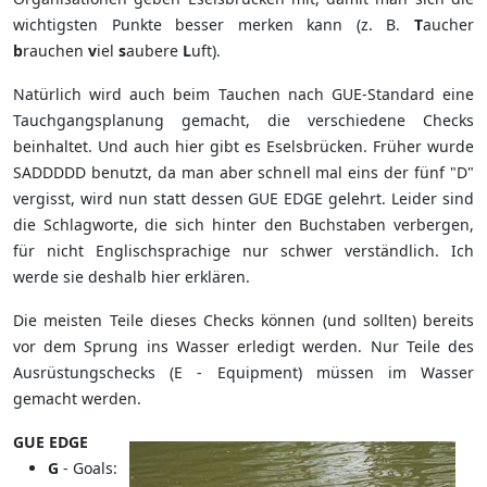
wichtigsten Punkte besser merken kann (z. B.
T
aucher
b
rauchen
v
iel
s
aubere
L
uft).
Natürlich wird auch beim Tauchen nach GUE-Standard eine
Tauchgangsplanung gemacht, die verschiedene Checks
beinhaltet. Und auch hier gibt es Eselsbrücken. Früher wurde
SADDDDD benutzt, da man aber schnell mal eins der fünf "D"
vergisst, wird nun statt dessen GUE EDGE gelehrt. Leider sind
die Schlagworte, die sich hinter den Buchstaben verbergen,
für nicht Englischsprachige nur schwer verständlich. Ich
werde sie deshalb hier erklären.
Die meisten Teile dieses Checks können (und sollten) bereits
vor dem Sprung ins Wasser erledigt werden. Nur Teile des
Ausrüstungschecks (E - Equipment) müssen im Wasser
gemacht werden.
GUE EDGE
G
- Goals: