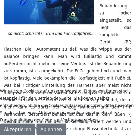
Bebänderung
zu locker
eingestellt, so
liegt das
so nicht: schlechter Trim und Fahrradfahren...
komplette
Gerät (BP,
Flaschen, Blei, Automaten) zu tief, was die Wippe aus der
Balance bringen kann. Man wird fußlastig und kommt
außerdem nicht mehr an seine Ventile. Ist die Bebänderung
zu stramm, ist es umgekehrt. Die Füße gehen hoch und man
ist kopflastig. Viele bekämpfen die Kopflastigkeit mit Fußblei,
was bei richtiger Einstellung des Harness aber meist nicht
Wir nutzen Cookies auf unserer Website. Einige von ihnen sind
nötig wäre. Ein weiterer Vorteil ist es, möglichst wenig Gas im
essenziell für den Betrieb der Seite. Sie können selbst
Trocki zu haben. Je mehr Gas sich im Anzug befindet, desto
entscheiden, ob Sie die Cookies zulassen möchten. Bitte beachten
mehr kann es durch den Anzug wandern und den Trim
Sie, dass bei einer Ablehnung womöglich nicht mehr alle
verändern. Besonders beliebt ist das Gas in den Füßen ;-)
Funktionalitäten der Seite zur Verfügung stehen.
Deshalb sollte nur mit dem Jacket/Wing tariert werden und
nicht mit dem Anzug. Auch die richtige Flossentechnik ist zur
Akzeptieren
Ablehnen