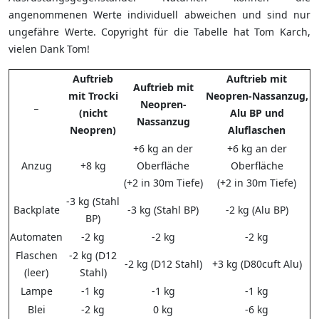
angenommenen Werte individuell abweichen und sind nur
ungefähre Werte. Copyright für die Tabelle hat Tom Karch,
vielen Dank Tom!
Auftrieb
Auftrieb mit
Auftrieb mit
mit Trocki
Neopren-Nassanzug,
_
Neopren-
(nicht
Alu BP und
Nassanzug
Neopren)
Aluflaschen
+6 kg an der
+6 kg an der
Anzug
+8 kg
Oberfläche
Oberfläche
(+2 in 30m Tiefe)
(+2 in 30m Tiefe)
-3 kg (Stahl
Backplate
-3 kg (Stahl BP)
-2 kg (Alu BP)
BP)
Automaten
-2 kg
-2 kg
-2 kg
Flaschen
-2 kg (D12
-2 kg (D12 Stahl)
+3 kg (D80cuft Alu)
(leer)
Stahl)
Lampe
-1 kg
-1 kg
-1 kg
Blei
-2 kg
0 kg
-6 kg