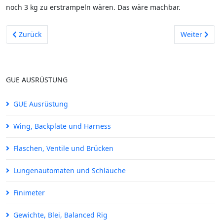
noch 3 kg zu erstrampeln wären. Das wäre machbar.
Vorheriger Beitrag: Finimeter
Nächster Be
Zurück
Weiter
GUE AUSRÜSTUNG
GUE Ausrüstung
Wing, Backplate und Harness
Flaschen, Ventile und Brücken
Lungenautomaten und Schläuche
Finimeter
Gewichte, Blei, Balanced Rig