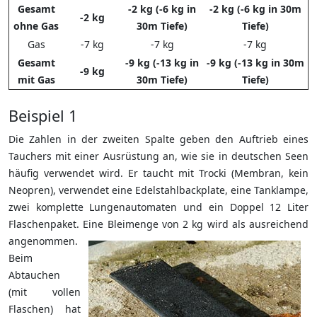
Gesamt
-2 kg (-6 kg in
-2 kg (-6 kg in 30m
-2 kg
ohne Gas
30m Tiefe)
Tiefe)
Gas
-7 kg
-7 kg
-7 kg
Gesamt
-9 kg (-13 kg in
-9 kg (-13 kg in 30m
-9 kg
mit Gas
30m Tiefe)
Tiefe)
Beispiel 1
Die Zahlen in der zweiten Spalte geben den Auftrieb eines
Tauchers mit einer Ausrüstung an, wie sie in deutschen Seen
häufig verwendet wird. Er taucht mit Trocki (Membran, kein
Neopren), verwendet eine Edelstahlbackplate, eine Tanklampe,
zwei komplette Lungenautomaten und ein Doppel 12 Liter
Flaschenpaket. Eine Bleimenge von 2 kg wird als ausreichend
angenommen.
Beim
Abtauchen
(mit vollen
Flaschen) hat