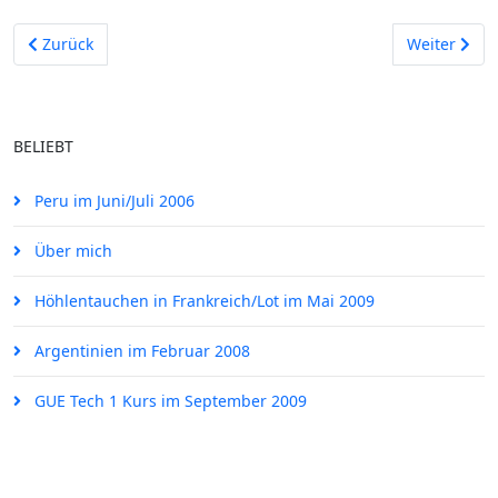
Vorheriger Beitrag: Veröffentlichungen
Nächster Be
Zurück
Weiter
BELIEBT
Peru im Juni/Juli 2006
Über mich
Höhlentauchen in Frankreich/Lot im Mai 2009
Argentinien im Februar 2008
GUE Tech 1 Kurs im September 2009