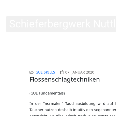
Schulgleiter SG38
Schieferbergwerk Nuttl
GUE SKILLS
07. JANUAR 2020
Flossenschlagtechniken
(GUE Fundamentals)
In der "normalen" Tauchausbildung wird auf 
Taucher nutzen deshalb intuitiv den sogenannte
entspricht. Es gibt jedoch noch eine ganze Me