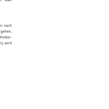
en nach
 gehen,
lutter-
), wird