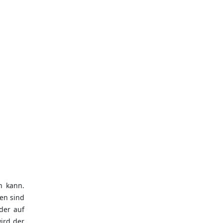
n kann.
en sind
der auf
ird der