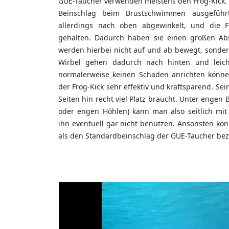
GUE-Taucher verwenden meistens den Frog-Kick. E
Beinschlag beim Brustschwimmen ausgeführt
allerdings nach oben abgewinkelt, und die 
gehalten. Dadurch haben sie einen großen Ab
werden hierbei nicht auf und ab bewegt, sondern
Wirbel gehen dadurch nach hinten und leic
normalerweise keinen Schaden anrichten könne
der Frog-Kick sehr effektiv und kraftsparend. Sein
Seiten hin recht viel Platz braucht. Unter engen
oder engen Höhlen) kann man also seitlich mit
ihn eventuell gar nicht benutzen. Ansonsten kö
als den Standardbeinschlag der GUE-Taucher bez