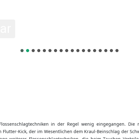
ar
Flossenschlagtechniken in der Regel wenig eingegangen. Die 
n Flutter-Kick, der im Wesentlichen dem Kraul-Beinschlag der Sc
nge weiterer Flossenschlagtechniken, die beim Tauchen Vorteil