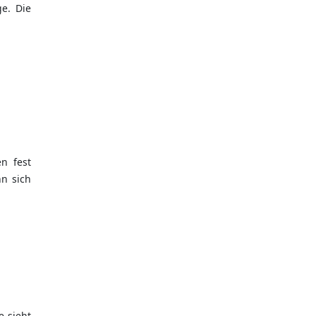
e. Die
n fest
n sich
e sieht