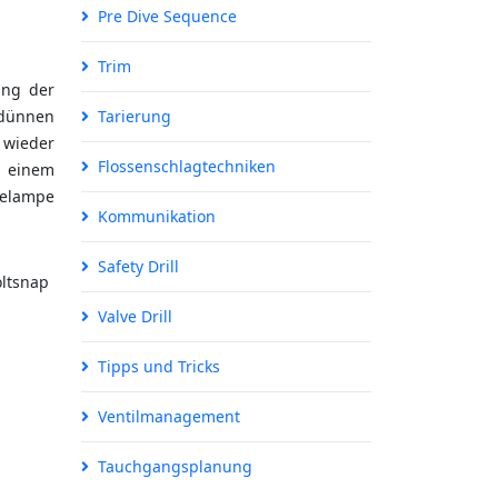
Pre Dive Sequence
Trim
ung der
r dünnen
Tarierung
r wieder
Flossenschlagtechniken
t einem
velampe
Kommunikation
Safety Drill
oltsnap
Valve Drill
Tipps und Tricks
Ventilmanagement
Tauchgangsplanung