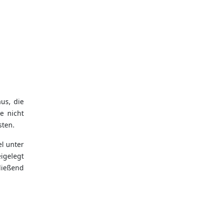
us, die
e nicht
sten.
l unter
igelegt
ließend