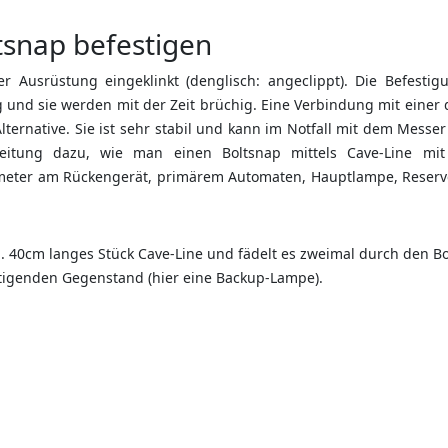
tsnap befestigen
 Ausrüstung eingeklinkt (denglisch: angeclippt). Die Befestig
ug und sie werden mit der Zeit brüchig. Eine Verbindung mit eine
lternative. Sie ist sehr stabil und kann im Notfall mit dem Messe
leitung dazu, wie man einen Boltsnap mittels Cave-Line mi
inimeter am Rückengerät, primärem Automaten, Hauptlampe, Reser
. 40cm langes Stück Cave-Line und fädelt es zweimal durch den B
tigenden Gegenstand (hier eine Backup-Lampe).