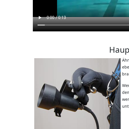
Haup
Ähn
ebe
bra
Wen
dem
wer
unt