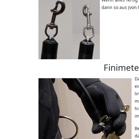
dann so aus (von 
Finimete
Da
e
l
m
h
im
B
d