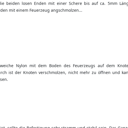
ie beiden losen Enden mit einer Schere bis auf ca. 5mm Läng
den mit einem Feuerzeug angschmolzen...
 weiche Nylon mit dem Boden des Feuerzeugs auf dem Knote
rch ist der Knoten verschmolzen, nicht mehr zu öffnen und kan
ösen.
 ist, sollte die Befestigung sehr stramm und stabil sein. Das Ganz