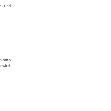
n) und
an noch
s wird.