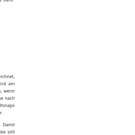
ichnet,
wird am
s, wenn
ne nach
ltsnaps
r.
. Damit
e still